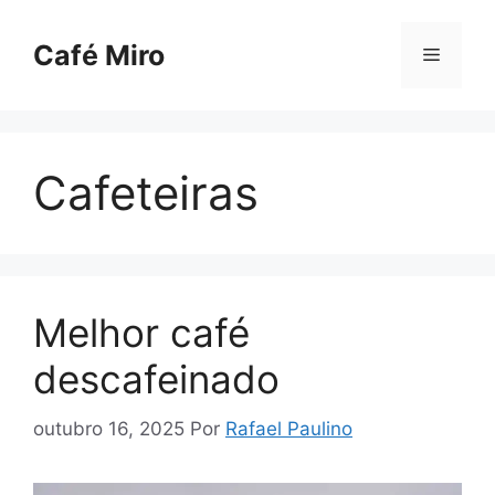
Pular
para
Café Miro
Menu
o
conteúdo
Cafeteiras
Melhor café
descafeinado
outubro 16, 2025
Por
Rafael Paulino