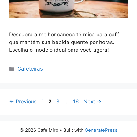
Descubra a melhor caneca térmica para café
que mantém sua bebida quente por horas.
Escolha o modelo ideal para você agora!
Categorias
Cafeteiras
Page
Page
Page
Page
←
Previous
1
2
3
…
16
Next
→
© 2026 Café Miro
• Built with
GeneratePress