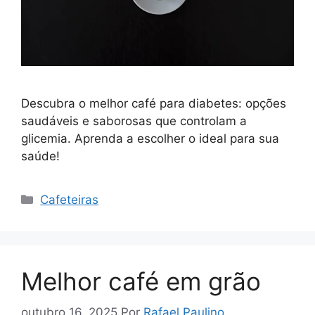
Descubra o melhor café para diabetes: opções
saudáveis e saborosas que controlam a
glicemia. Aprenda a escolher o ideal para sua
saúde!
Categorias
Cafeteiras
Melhor café em grão
outubro 16, 2025
Por
Rafael Paulino