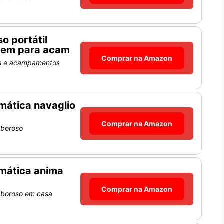
o portátil
gem para acam
Comprar na Amazon
ns e acampamentos
mática navaglio
Comprar na Amazon
aboroso
omática anima
Comprar na Amazon
saboroso em casa