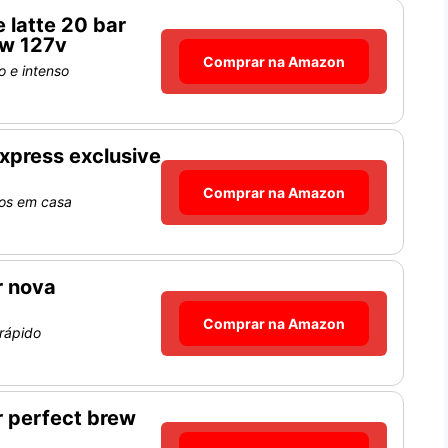
 latte 20 bar
0w 127v
Comprar na Amazon
o e intenso
express exclusive
Comprar na Amazon
sos em casa
r nova
Comprar na Amazon
 rápido
r perfect brew