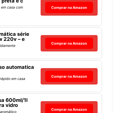
 preta e c
o em casa com
Comprar na Amazon
mática série
w 220v – e
Comprar na Amazon
pidamente
so automatica
Comprar na Amazon
 rápido em casa
sa 600ml/1l
ra vidro
Comprar na Amazon
 aromático