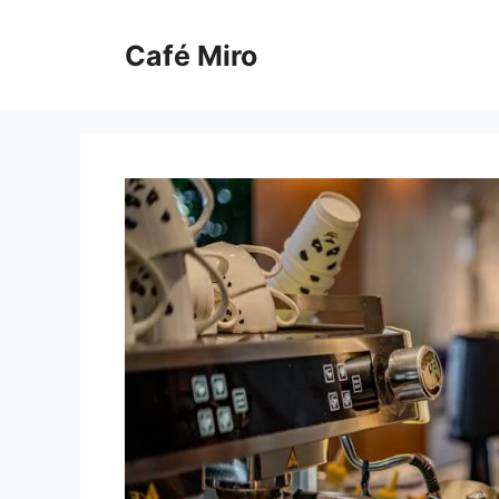
Pular
para
Café Miro
o
conteúdo